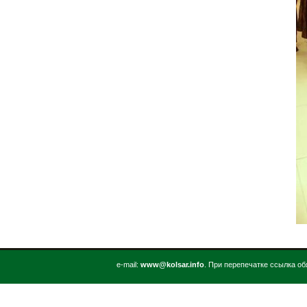
е-mail:
www@kolsar.info
. При перепечатке ссылка об